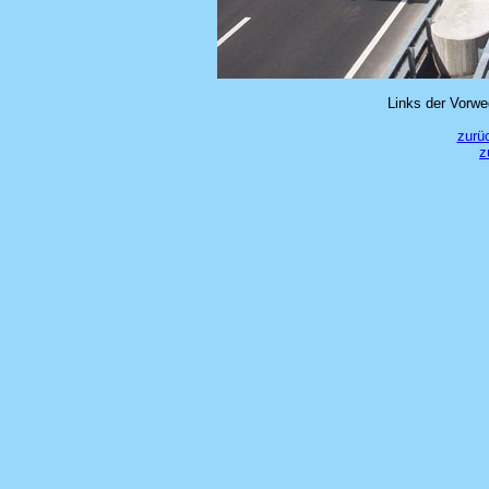
Links der Vorw
zurü
z