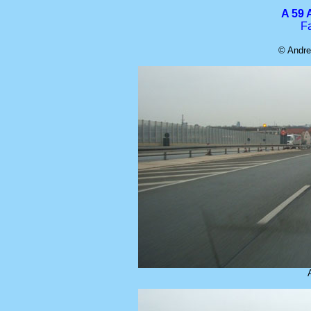
A 59 
Fa
© Andre