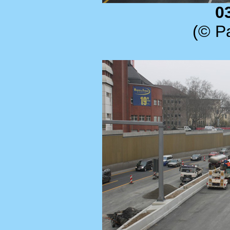
0
(© Pa