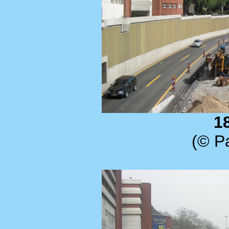
1
(© Pa