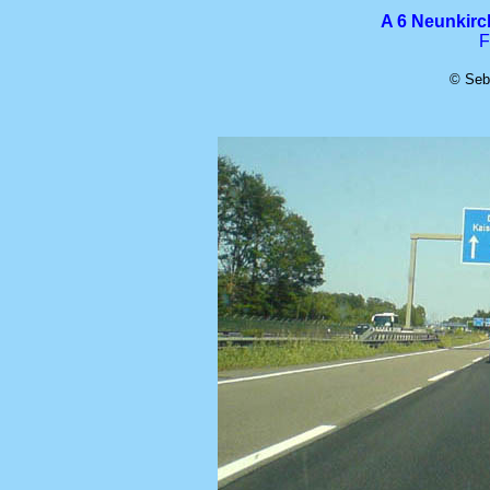
A 6 Neunkirc
F
© Seba