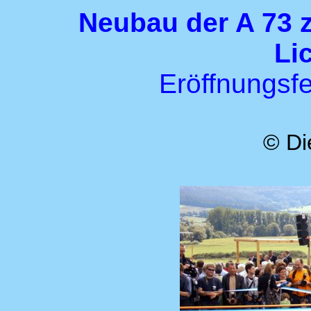
Neubau der A 73 
Li
Eröffnungsf
© Di