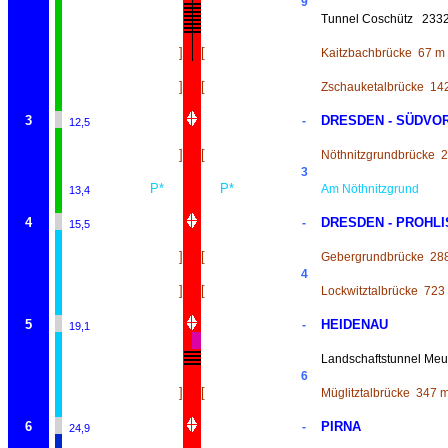
9
Tunnel Coschütz
233
]
[
Kaitzbachbrücke
67 m
]
[
Zschauketalbrücke
14
3
DRESDEN - SÜDVO
-
12,5
]
[
Nöthnitzgrundbrücke
2
3
P*
P*
Am Nöthnitzgrund
13,4
4
DRESDEN - PROHLI
-
15,5
]
[
Gebergrundbrücke
28
4
]
[
Lockwitztalbrücke
723
5
HEIDENAU
-
19,1
Landschaftstunnel Me
6
]
[
Müglitztalbrücke
347 
6
PIRNA
-
24,9