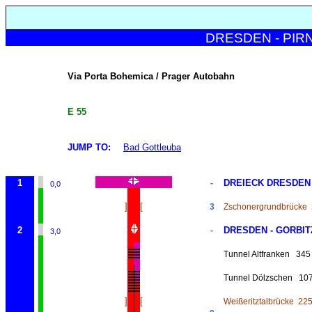
DRESDEN - PIRN
Via Porta Bohemica / Prager Autobahn
E 55
JUMP TO:
Bad Gottleuba
1
DREIECK DRESDEN
-
0,0
]
[
3
Zschonergrundbrücke
2
DRESDEN - GORBIT
-
3,0
Tunnel Altfranken
345
Tunnel Dölzschen
10
]
[
Weißeritztalbrücke
22