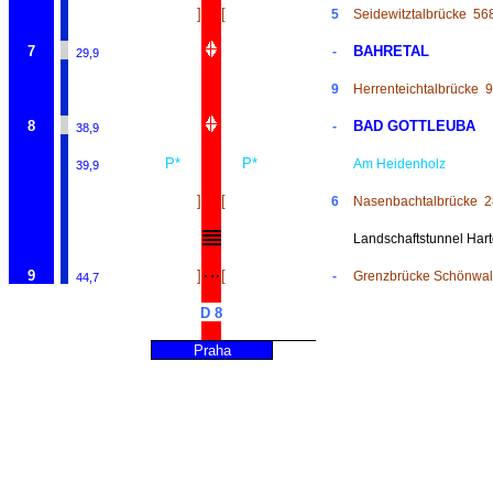
]
[
5
Seidewitztalbrücke
56
7
BAHRETAL
-
29,9
9
Herrenteichtalbrücke
9
8
BAD GOTTLEUBA
-
38,9
P*
P*
Am Heidenholz
39,9
]
[
6
Nasenbachtalbrücke
2
Landschaftstunnel Har
9
]
[
-
Grenzbrücke Schönwal
44,7
D 8
Praha