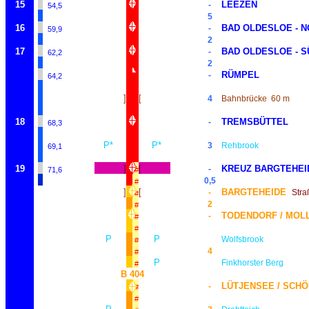
15
LEEZEN
-
54,5
5
16
BAD OLDESLOE - 
-
59,9
2
17
BAD OLDESLOE - S
-
62,2
2
RÜMPEL
-
64,2
]
[
4
Bahnbrücke
60 m
18
TREMSBÜTTEL
-
68,3
P*
P*
3
Rehbrook
69,1
19
]
[
KREUZ BARGTEHEI
-
71,6
#
0,5
#
]
[
BARGTEHEIDE
-
Stra
#
2
#
TODENDORF / MOL
-
#
#
P
P
Wolfsbrook
#
4
#
P
Finkhorster Berg
#
B 404
LÜTJENSEE / SCH
-
#
#