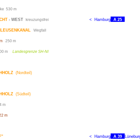
cke
530 m
CHT
- WEST
<
Hamburg
A 25
kreuzungsfrei
HLEUSENKANAL
Wegfall
 m
250 m
00 m
Landesgrenze SH-NI
CHHOLZ
(Nordteil)
CHHOLZ
(Südteil)
4 m
22 m
F"
<
Hamburg
A 39
Lünebur