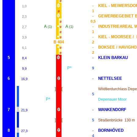
#
KIEL - MEIMERSDO
-
1,0
#
1
#
GEWERBEGEBIET 
-
2,3
#
0,5
#
A
A
INDUSTRIEAREAL 
-
(1)
(1)
2,7
#
1
#
KIEL - MOORSEE /
-
3,9
#
B 404
2
BOKSEE / HAVIGH
-
6,1
#
2
#
5
KLEIN BARKAU
-
8,4
P*
9
9,9
6
NETTELSEE
-
16,9
]
[
Wildtierdurchlass Dep
5
P*
Depenauer Moor
7
WANKENDORF
-
21,9
]
[
5
Straßenbrücke
130 m
8
BORNHÖVED
-
27,3
4