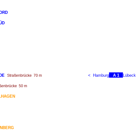
NORD
ÜD
DE
<
Hamburg
A 1
Lübeck
Straßenbrücke
70 m
ßenbrücke
50 m
LHAGEN
ÖNBERG