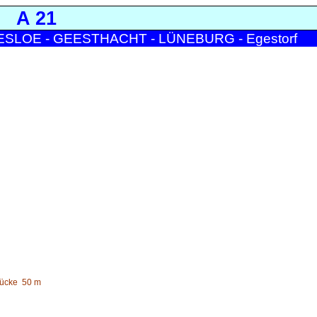
A 21
ESLOE - GEESTHACHT - LÜNEBURG - Egestorf
rücke
50 m