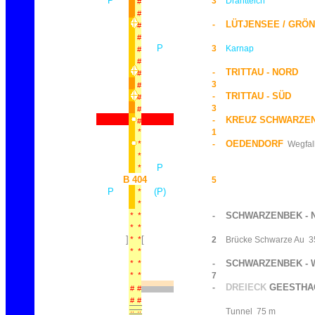
P
3
Drahtteich
#
#
LÜTJENSEE / GRÖ
-
#
#
P
3
Karnap
#
#
TRITTAU - NORD
-
#
3
#
TRITTAU - SÜD
-
#
3
#
KREUZ SCHWARZE
-
#
*
1
OEDENDORF
*
-
Wegfal
*
P
*
B 404
5
P
(P)
*
*
SCHWARZENBEK - 
*
*
-
*
*
]
[
*
*
2
Brücke Schwarze Au
3
*
*
SCHWARZENBEK - 
*
*
-
*
*
7
DREIECK
GEESTHAC
-
#
#
#
#
Tunnel
75 m
#
#