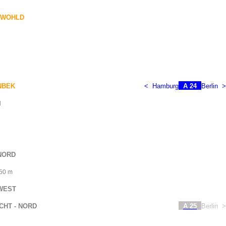
NWOHLD
NBEK
<
Hamburg
A 24
Berlin
>
l
NORD
50 m
WEST
HT - NORD
A 25
Berlin
>