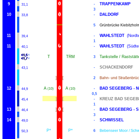
9
TRAPPENKAMP
-
31,1
3
10
DALDORF
-
33,8
5
Grünbrücke Kiebitzhol
11
WAHLSTEDT
(Nordte
-
39,4
1
11
WAHLSTEDT
(Südtei
-
40,1
T
TRM
Tankstelle / Raststät
3
SCHACKENDORF
-
43,1
]
[
2
Bahn- und Straßenbrü
12
A
A
BAD SEGEBERG - 
-
(10)
(10)
44,9
0,5
]
[
KREUZ BAD SEGEB
-
45,4
1
13
]
[
BAD SEGEBERG - 
-
46,4
3
14
SCHWISSEL
-
49,0
P*
P*
6
Bebenseer Moor / Sch
50,3