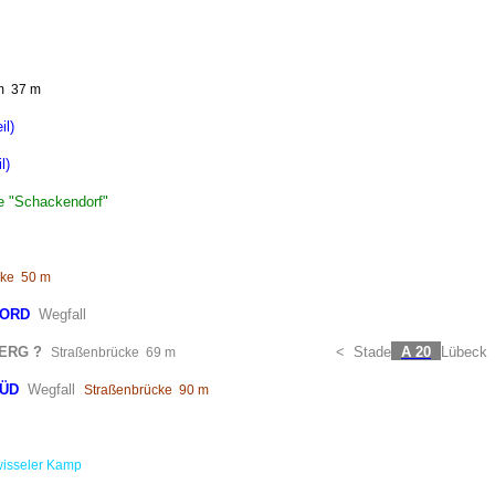
m
37 m
il)
l)
te "Schackendorf"
cke
50 m
NORD
Wegfall
ERG ?
<
Stade
A 20
Lübeck
Straßenbrücke
69 m
SÜD
Wegfall
Straßenbrücke
90 m
wisseler Kamp