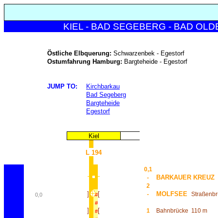
KIEL - BAD SEGEBERG - BAD OLD
Östliche Elbquerung:
Schwarzenbek - Egestorf
Ostumfahrung Hamburg:
Bargteheide - Egestorf
JUMP TO:
Kirchbarkau
Bad Segeberg
Bargteheide
Egestorf
Kiel
L 194
0,1
BARKAUER KREUZ
-
2
]
[
MOLFSEE
-
Straßenb
0,0
#
#
]
[
1
Bahnbrücke
110 m
#