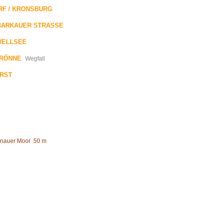
RF / KRONSBURG
BARKAUER STRASSE
WELLSEE
RÖNNE
Wegfall
ORST
enauer Moor
50 m