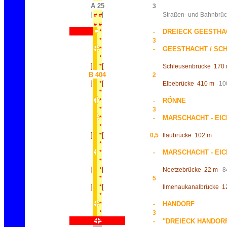
A 25
3
]
[
Straßen- und Bahnbrü
#
#
#
#
DREIECK GEESTHA
*
-
*
3
GEESTHACHT / SC
*
-
*
]
[
*
Schleusenbrücke
170
B 404
2
]
[
*
Elbebrücke
410 m
10
*
RÖNNE
*
-
*
3
MARSCHACHT - EI
*
-
*
]
[
*
0,5
Ilaubrücke
102 m
*
MARSCHACHT - EI
*
-
*
]
[
*
Neetzebrücke
22 m
8
*
5
]
[
*
Ilmenaukanalbrücke
1
*
HANDORF
*
-
*
3
"DREIECK HANDOR
-