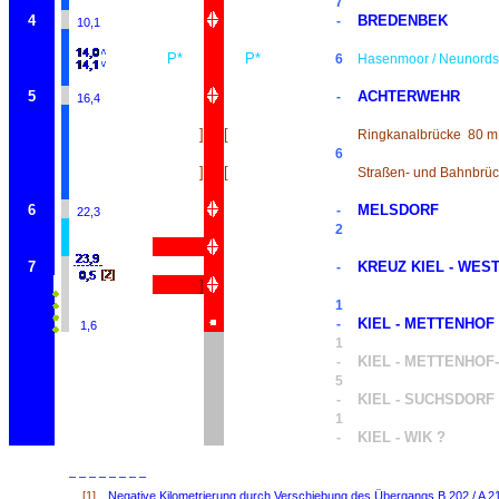
7
4
BREDENBEK
-
10,1
P*
P*
6
Hasenmoor / Neunord
5
ACHTERWEHR
-
16,4
]
[
Ringkanalbrücke
80 m
6
]
[
Straßen- und Bahnbrü
6
MELSDORF
-
22,3
2
7
KREUZ KIEL - WES
-
]
1
KIEL - METTENHOF
-
1,6
1
KIEL - METTENHOF
-
5
KIEL - SUCHSDORF
-
1
KIEL - WIK ?
-
– – – – – – – –
[1]
Negative Kilometrierung durch Verschiebung des Übergangs B 202 / A 21