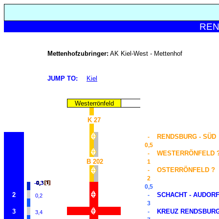
REN
Mettenhofzubringer:
AK Kiel-West - Mettenhof
JUMP TO:
Kiel
Westerrönfeld
K 27
RENDSBURG - SÜD
-
0,5
WESTERRÖNFELD 
-
B 202
1
OSTERRÖNFELD ?
-
2
0,5
2
SCHACHT - AUDOR
-
0,2
3
3
KREUZ RENDSBUR
-
3,4