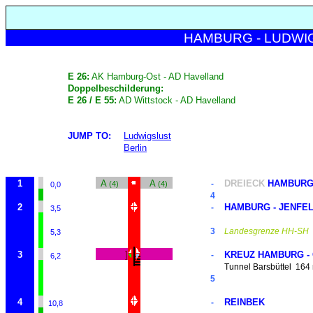
HAMBURG - LUDWIG
E 26:
AK Hamburg-Ost - AD Havelland
Doppelbeschilderung:
E 26 / E 55:
AD Wittstock - AD Havelland
JUMP TO:
Ludwigslust
Berlin
1
A
A
DREIECK
HAMBURG 
-
(4)
(4)
0,0
4
2
HAMBURG - JENFE
-
3,5
3
Landesgrenze HH-SH
5,3
3
]
KREUZ HAMBURG -
-
6,2
Tunnel Barsbüttel
164
5
4
REINBEK
-
10,8