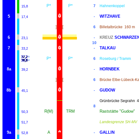
P*
P*
7
Hahnenkoppel
15,8
5
WITZHAVE
-
17,4
]
[
6
Billetalbrücke
160 m
6
KREUZ
SCHWARZEN
-
23,1
10
7
TALKAU
-
33,2
P*
P*
6
Roseburg / Tramm
8a
HORNBEK
-
39,2
]
[
6
Brücke Elbe-Lübeck-K
8b
GUDOW
-
45,1
Grünbrücke Segrahn
4
8
R(M)
TRM
Raststätte "Gudow"
50,3
Landesgrenze SH-MV
51,7
9a
A
GALLIN
-
52,8