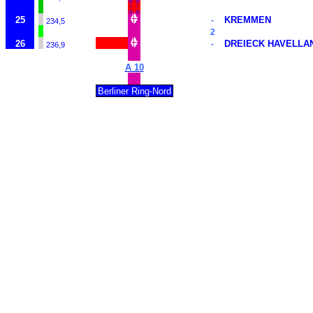
*
*
25
KREMMEN
-
234,5
2
26
DREIECK HAVELLA
-
236,9
A 10
Berliner Ring-Nord