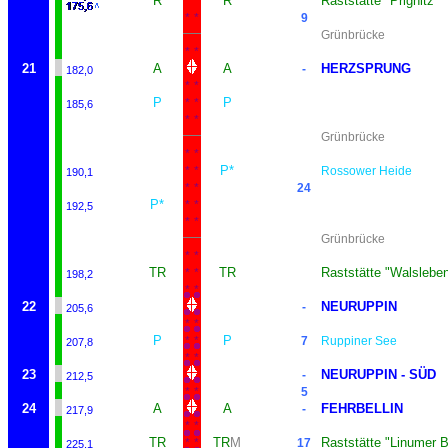
R
R
Raststätte "Prignitz"
*
*
*
*
9
Grünbrücke
*
*
21
A
A
HERZSPRUNG
*
*
-
182,0
*
*
P
P
*
*
185,6
*
*
Grünbrücke
*
*
P*
*
*
Rossower Heide
190,1
*
*
24
P*
*
*
192,5
*
*
Grünbrücke
*
*
TR
TR
Raststätte "Walslebe
*
*
198,2
*
*
22
NEURUPPIN
*
*
-
205,6
*
*
P
P
*
*
7
Ruppiner See
207,8
*
*
23
NEURUPPIN - SÜD
*
*
-
212,5
*
*
5
24
A
A
FEHRBELLIN
*
*
-
217,9
*
*
TR
TR
M
Raststätte "Linumer 
*
*
17
225,1