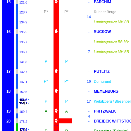
15
PARCHIM
-
121,6
P*
P*
Ruhner Berge
128,7
14
Landesgrenze MV-BB
134,9
16
SUCKOW
-
135,5
Landesgrenze BB-MV
135,7
7
Landesgrenze MV-BB
136,7
P
P
141,8
17
PUTLITZ
-
142,7
P*
P*
10
Dorngrund
147,1
18
MEYENBURG
-
152,5
P
P
17
Kiebitzberg / Blesenbe
19
A
A
PRITZWALK
-
169,4
4
20
DREIECK WITTSTO
-
173,2
*
*