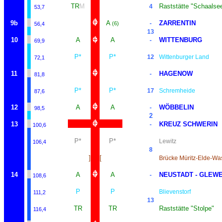
TR
M
Raststätte "Schaalse
4
53,7
9b
A
ZARRENTIN
-
(6)
56,4
13
10
A
A
WITTENBURG
-
69,9
P*
P*
12
Wittenburger Land
72,1
11
HAGENOW
-
81,8
P*
P*
17
Schremheide
87,6
12
A
A
WÖBBELIN
-
98,5
2
13
KREUZ SCHWERIN
-
100,6
P*
P*
Lewitz
106,4
8
]
[
Brücke Müritz-Elde-Wa
14
A
A
NEUSTADT - GLEW
-
108,6
P
P
Blievenstorf
111,2
13
TR
TR
Raststätte "Stolpe"
116,4