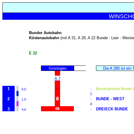
WINSCHO
Bunder Autobahn
Küstenautobahn
(mit A 31, A 28, A 22 Bunde - Leer - Weste
E 22
Groningen
Die A 280 ist ein 
A 7
1
-
Bundesgrenze Bunde-
0,0
1
2
BUNDE - WEST
-
1,0
4
3
DREIECK BUNDE
-
4,6