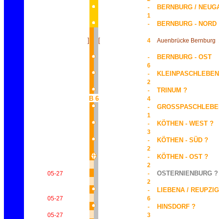
BERNBURG / NEUG
-
1
BERNBURG - NORD
-
]
[
4
Auenbrücke Bernburg
BERNBURG - OST
-
6
KLEINPASCHLEBEN
-
2
TRINUM ?
-
B 6
4
GROSSPASCHLEBE
-
1
KÖTHEN - WEST ?
-
3
KÖTHEN - SÜD ?
-
2
KÖTHEN - OST ?
-
2
OSTERNIENBURG ?
05-27
-
2
LIEBENA / REUPZIG
-
05-27
6
HINSDORF ?
-
05-27
3