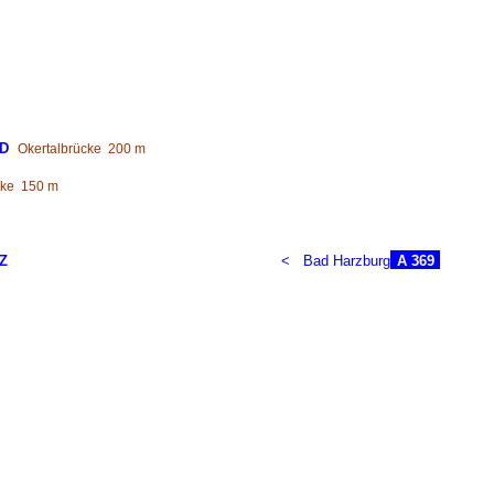
RD
Okertalbrücke
200 m
cke
150 m
Z
<
Bad Harzburg
A 369