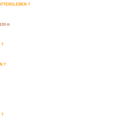
ATTERSLEBEN ?
100 m
 ?
N ?
 ?