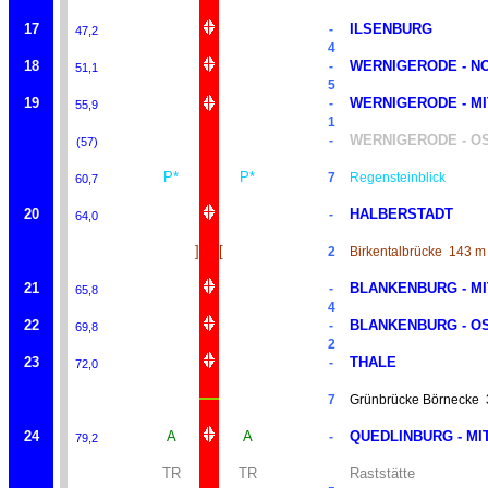
17
ILSENBURG
-
47,2
4
18
WERNIGERODE - N
-
51,1
5
19
WERNIGERODE - M
-
55,9
1
WERNIGERODE - OS
-
(57)
P*
P*
7
Regensteinblick
60,7
20
HALBERSTADT
-
64,0
]
[
2
Birkentalbrücke
143 m
21
BLANKENBURG - M
-
65,8
4
22
BLANKENBURG - O
-
69,8
2
23
THALE
-
72,0
7
Grünbrücke Börnecke
24
A
A
QUEDLINBURG - MI
-
79,2
TR
TR
Raststätte