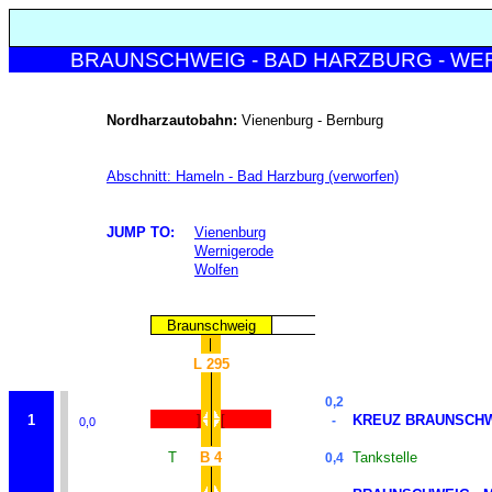
BRAUNSCHWEIG - BAD HARZBURG - WER
Nordharzautobahn:
Vienenburg - Bernburg
Abschnitt: Hameln - Bad Harzburg (verworfen)
JUMP TO:
Vienenburg
Wernigerode
Wolfen
Braunschweig
L 295
0,2
1
]
[
KREUZ BRAUNSCHW
-
0,0
T
B 4
Tankstelle
0,4