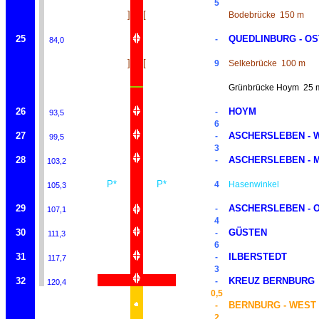
5
]
[
Bodebrücke
150 m
25
QUEDLINBURG - OS
-
84,0
]
[
9
Selkebrücke
100 m
Grünbrücke Hoym
25 
26
HOYM
-
93,5
6
27
ASCHERSLEBEN - 
-
99,5
3
28
ASCHERSLEBEN - 
-
103,2
P*
P*
4
Hasenwinkel
105,3
29
ASCHERSLEBEN - 
-
107,1
4
30
GÜSTEN
-
111,3
6
31
ILBERSTEDT
-
117,7
3
32
KREUZ BERNBURG
-
120,4
0,5
BERNBURG - WEST
-
2