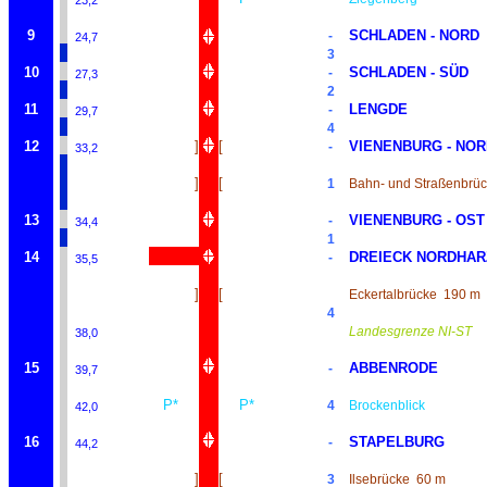
23,2
9
SCHLADEN - NORD
-
24,7
3
10
SCHLADEN - SÜD
-
27,3
2
11
LENGDE
-
29,7
4
12
]
[
VIENENBURG - NO
-
33,2
]
[
1
Bahn- und Straßenbrü
13
VIENENBURG - OST
-
34,4
1
14
DREIECK NORDHAR
-
35,5
]
[
Eckertalbrücke
190 m
4
Landesgrenze NI-ST
38,0
15
ABBENRODE
-
39,7
P*
P*
4
Brockenblick
42,0
16
STAPELBURG
-
44,2
]
[
3
Ilsebrücke
60 m