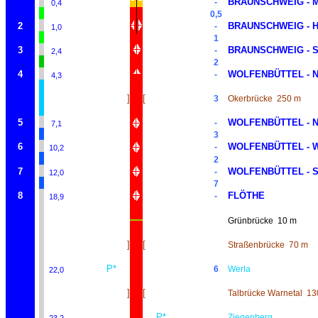
BRAUNSCHWEIG - 
-
0,4
0,5
2
BRAUNSCHWEIG - 
-
1,0
1
3
BRAUNSCHWEIG - 
-
2,4
2
4
WOLFENBÜTTEL - 
-
4,3
]
[
3
Okerbrücke
250 m
5
WOLFENBÜTTEL - 
-
7,1
3
6
WOLFENBÜTTEL - 
-
10,2
2
7
WOLFENBÜTTEL - 
-
12,0
7
8
FLÖTHE
-
18,9
Grünbrücke
10 m
]
[
Straßenbrücke
70 m
P*
6
Werla
22,0
]
[
Talbrücke Warnetal
13
P*
Ziegenberg