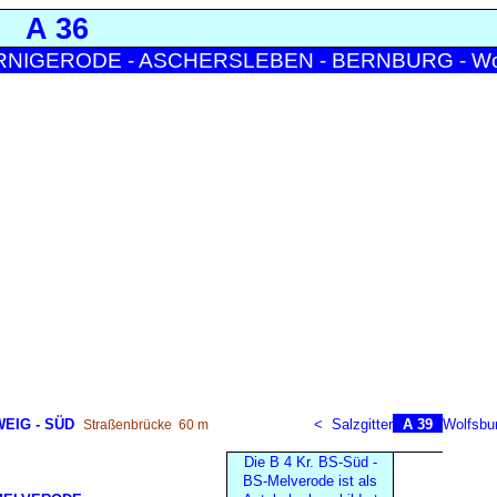
A 36
NIGERODE - ASCHERSLEBEN - BERNBURG - Wo
EIG - SÜD
<
Salzgitter
A 39
Wolfsbu
Straßenbrücke
60 m
Die B 4 Kr. BS-Süd -
BS-Melverode ist als