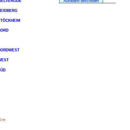
MELVERODE
Autobahn beschildert
HEIDBERG
STÖCKHEIM
NORD
NORDWEST
WEST
SÜD
0 m