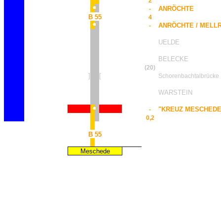
2
ANRÖCHTE
-
B 55
4
ANRÖCHTE / MELL
-
UELDE
BELECKE
(20)
]
[
Schorenbachtalbrücke
WARSTEIN
"KREUZ MESCHEDE
-
0,2
B 55
Meschede