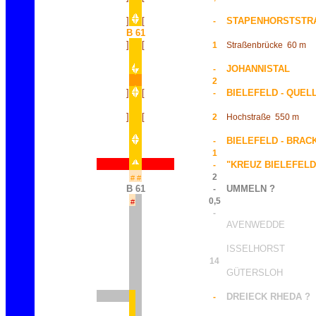
]
[
STAPENHORSTSTR
-
B 61
]
[
1
Straßenbrücke
60 m
JOHANNISTAL
-
2
]
[
BIELEFELD - QUEL
-
]
[
2
Hochstraße
550 m
BIELEFELD - BRA
-
1
"KREUZ BIELEFELD
-
2
#
#
B 61
UMMELN ?
-
0,5
#
-
AVENWEDDE
ISSELHORST
14
GÜTERSLOH
DREIECK RHEDA ?
-