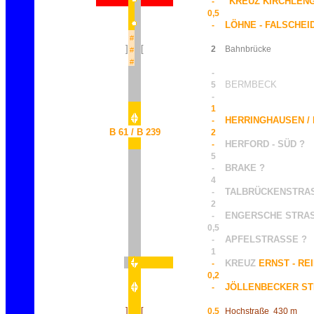
"KREUZ KIRCHLEN
-
0,5
LÖHNE - FALSCHEI
-
#
]
[
2
Bahnbrücke
#
#
-
BERMBECK
5
-
1
HERRINGHAUSEN /
-
B 61 / B 239
2
HERFORD - SÜD ?
-
5
BRAKE ?
-
4
TALBRÜCKENSTRA
-
2
ENGERSCHE STRAS
-
0,5
APFELSTRASSE ?
-
1
KREUZ
ERNST - REI
-
0,2
JÖLLENBECKER S
-
]
[
0,5
Hochstraße
430 m