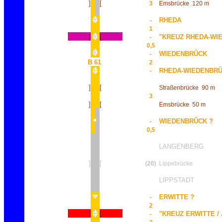
]
[
3
Emsbrücke
120 m
-
RHEDA
1
]
[
"KREUZ RHEDA-WI
-
0,5
WIEDENBRÜCK
-
B 61
2
RHEDA-WIEDENBRÜC
-
]
[
Straßenbrücke
90 m
3
]
[
Emsbrücke
50 m
WIEDENBRÜCK ?
-
0,5
LANGENBERG
]
[
(20)
Lippebrücke
LIPPSTADT
ERWITTE ?
-
2
]
[
"KREUZ ERWITTE /
-