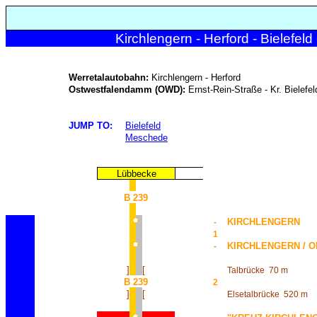
Kirchlengern - Herford - Bielefel
Werretalautobahn:
Kirchlengern - Herford
Ostwestfalendamm (OWD):
Ernst-Rein-Straße - Kr. Bielef
JUMP TO:
Bielefeld
Meschede
Lübbecke
B 239
KIRCHLENGERN
-
1
KIRCHLENGERN / 
-
]
[
Talbrücke
70 m
B 239
2
]
[
Elsetalbrücke
520 m