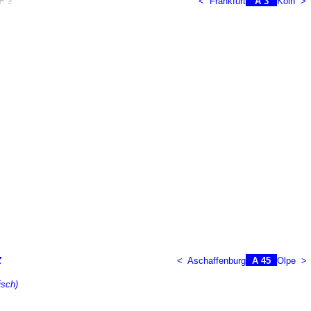
F ?
<
Frankfurt
A 3
Köln
>
Z
<
Aschaffenburg
A 45
Olpe
>
isch)