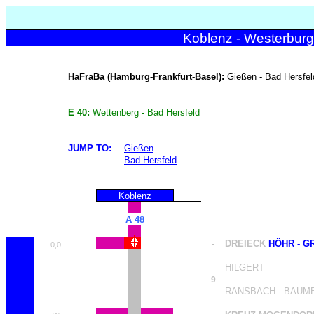
Koblenz - Westerburg 
HaFraBa (Hamburg-Frankfurt-Basel):
Gießen - Bad Hersfel
E 40:
Wettenberg - Bad Hersfeld
JUMP TO:
Gießen
Bad Hersfeld
Koblenz
A 48
DREIECK
HÖHR - G
-
0,0
HILGERT
9
RANSBACH - BAUM