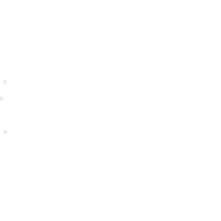
>
>
>