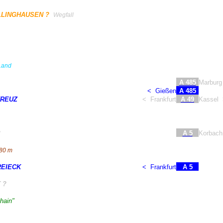
LLINGHAUSEN ?
Wegfall
 Land
A 485
Marburg
<
Gießen
A 485
KREUZ
<
Frankfurt
A 49
Kassel
?
A 5
Korbach
80 m
REIECK
<
Frankfurt
A 5
 ?
hain"