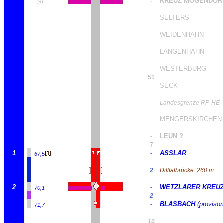
KREUZ MOGENDOR
-
(9)
SELTERS
WEIDENHAHN
LANGENHAHN
WESTERBURG
51
SECK
Landesgrenze RP-HE
MENGERSKIRCHEN
LEUN ?
-
7
1
ASSLAR
-
67,5
]
[
2
Dilltalbrücke
260 m
2
WETZLARER KREU
-
70,1
2
BLASBACH
(provisor
-
71,7
10