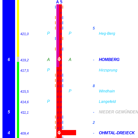
A 5
I
I
#
#
I
I
#
I
I
#
I
I
5
#
P
P
Heg-Berg
421,0
#
I
I
#
#
I
I
#
#
6
A
A
HOMBERG
-
419,2
#
#
P
Hirzsprung
417,5
#
#
I
I
#
#
I
I
#
#
I
I
8
#
#
P
Windhain
415,5
#
#
#
#
P
Langefeld
414,6
#
#
#
#
5
NIEDER GEMÜNDE
-
411,1
#
#
I
I
#
#
I
I
2
#
#
I
I
#
#
4
OHMTAL-DREIECK
-
409,4