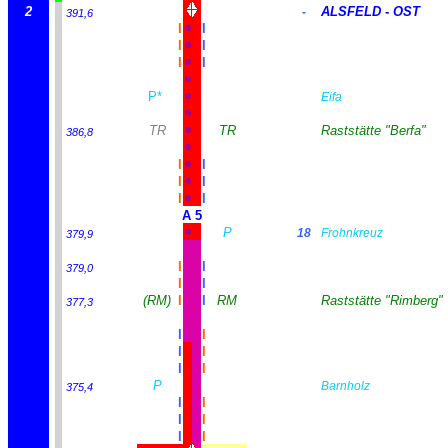
2
ALSFELD
-
OST
-
391,6
I
I
I
I
I
I
P*
Eifa
TR
TR
Raststätte "Berfa"
386,8
I
I
I
I
I
I
A 5
P
18
Frohnkreuz
379,9
I
I
379,0
I
I
(RM)
I
I
RM
Raststätte "Rimberg"
377,3
I
I
I
I
I
I
P
Barnholz
375,4
I
I
I
I
I
I