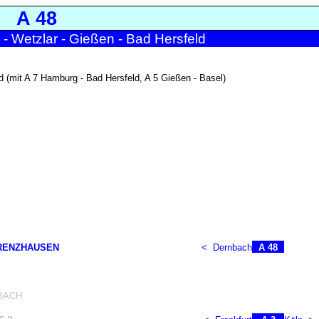
A 48
- Wetzlar - Gießen - Bad Hersfeld
d (mit A 7 Hamburg - Bad Hersfeld, A 5 Gießen - Basel)
RENZHAUSEN
<
Dernbach
A 48
BACH