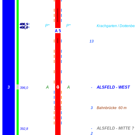
I
I
I
I
I
I
I
I
P*
P*
Krachgarten / Dottenbe
A 5
I
I
13
I
I
I
I
I
I
I
I
I
I
3
A
A
ALSFELD
-
WEST
-
396,0
I
I
I
I
I
I
]
[
3
Bahnbrücke
60 m
I
I
I
I
I
I
ALSFELD
-
MITTE ?
-
392,8
2