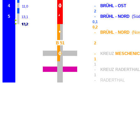
4
BRÜHL - OST
-
11,0
2
5
BRÜHL - NORD
(Süd
-
13,1
0,1
0,2
BRÜHL - NORD
(Nord
-
B 51
2
KREUZ
MESCHENIC
-
1
1
KREUZ RADERTHAL
-
1
RADERTHAL
-