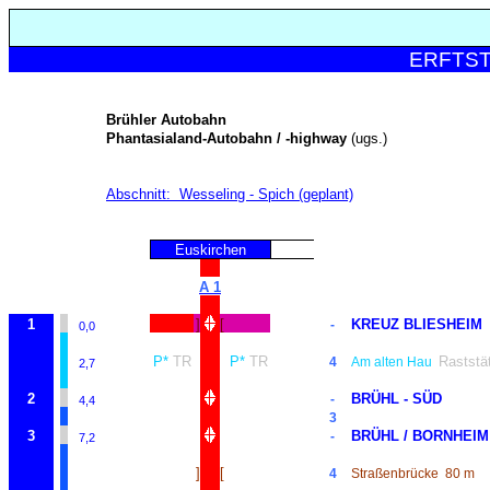
ERFTSTA
Brühler Autobahn
Phantasialand-Autobahn / -highway
(ugs.)
Abschnitt:
Wesseling - Spich (geplant)
Euskirchen
A 1
1
]
[
KREUZ BLIESHEIM
-
0,0
P*
TR
P*
TR
Raststä
4
Am alten Hau
2,7
2
BRÜHL - SÜD
-
4,4
3
3
BRÜHL / BORNHEIM
-
7,2
]
[
4
Straßenbrücke
80 m