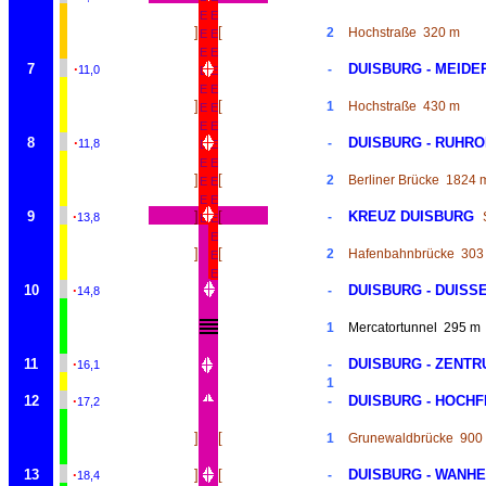
E
E
]
[
2
Hochstraße
320 m
E
E
E
E
7
·
DUISBURG - MEIDE
-
11,0
E
E
E
E
]
[
1
Hochstraße
430 m
E
E
E
E
8
·
DUISBURG - RUHR
-
11,8
E
E
E
E
]
[
2
Berliner Brücke
1824 
E
E
E
E
9
·
]
[
KREUZ DUISBURG
-
13,8
E
E
E
]
[
2
Hafenbahnbrücke
303
E
E
10
·
DUISBURG - DUISS
-
14,8
1
Mercatortunnel
295 m
11
·
DUISBURG - ZENT
-
16,1
1
12
·
DUISBURG - HOCH
-
17,2
]
[
1
Grunewaldbrücke
900
13
·
]
[
DUISBURG - WANH
-
18,4