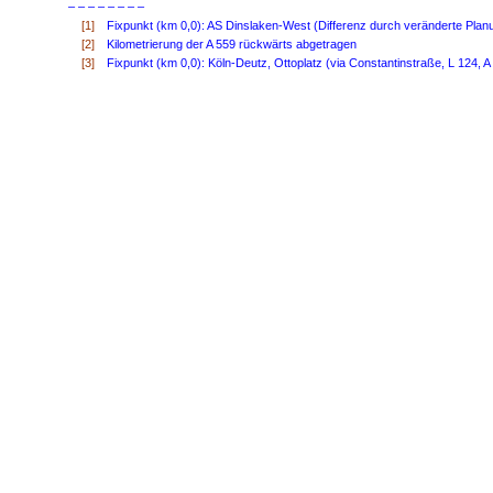
– – – – – – – –
[1]
Fixpunkt (km 0,0): AS Dinslaken-West (Differenz durch veränderte Plan
[2]
Kilometrierung der A 559 rückwärts abgetragen
[3]
Fixpunkt (km 0,0): Köln-Deutz, Ottoplatz (via Constantinstraße, L 124, A