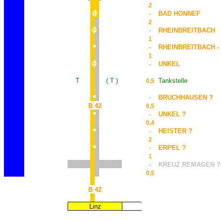
2
BAD HONNEF
-
2
RHEINBREITBACH
-
1
RHEINBREITBACH -
-
1
UNKEL
-
T
( T )
Tankstelle
0,5
BRUCHHAUSEN ?
-
B 42
0,5
UNKEL ?
-
0,4
HEISTER ?
-
2
ERPEL ?
-
1
KREUZ REMAGEN ?
-
0,5
B 42
Linz