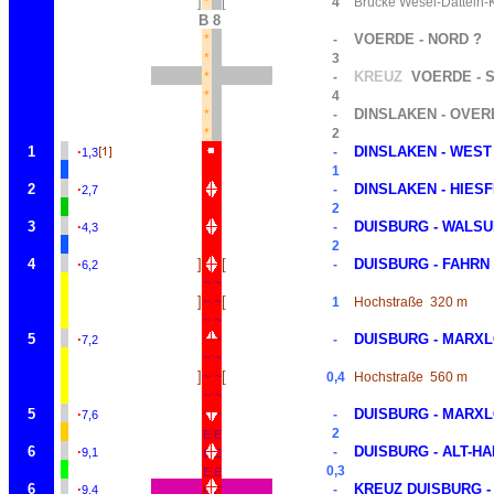
]
[
*
4
Brücke Wesel-Datteln-
B 8
VOERDE - NORD ?
*
-
*
3
KREUZ
VOERDE - 
*
-
*
4
DINSLAKEN - OVER
*
-
*
2
1
·
DINSLAKEN - WEST
-
1,3
1
2
·
DINSLAKEN - HIES
-
2,7
2
3
·
DUISBURG - WALS
-
4,3
2
4
·
]
[
DUISBURG - FAHRN
-
6,2
~
~
]
[
~
~
1
Hochstraße
320 m
~
~
5
·
DUISBURG - MARX
~
~
-
7,2
~
~
]
[
~
~
0,4
Hochstraße
560 m
~
~
5
·
DUISBURG - MARX
~
~
-
7,6
2
E
E
6
·
DUISBURG - ALT-H
-
9,1
E
E
0,3
E
E
6
·
KREUZ DUISBURG -
-
9,4
E
E