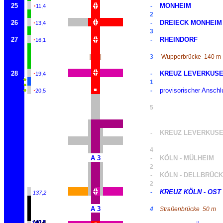
25
·
MONHEIM
-
11,4
2
26
·
DREIECK MONHEIM 
-
13,4
3
27
·
RHEINDORF
-
16,1
]
[
3
Wupperbrücke
140 m
28
·
KREUZ LEVERKUSE
-
19,4
1
·
provisorischer Anschl
-
20,5
5
KREUZ LEVERKUSEN
-
4
A 3
KÖLN - MÜLHEIM
-
2
KÖLN - DELLBRÜCK
-
2
KREUZ KÖLN
-
OST
-
137,2
A 3
4
Straßenbrücke
50 m