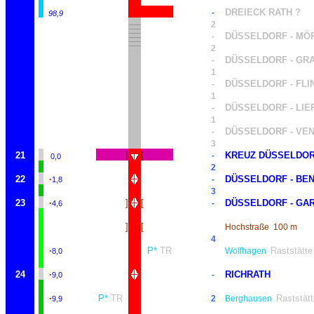
DREIECK RATH ?
-
98,9
2
DÜSSELDORF - MÖ
-
2
DÜSSELDORF - GR
-
1
DÜSSELDORF - FLI
-
1
DÜSSELDORF - LIE
-
1
DÜSSELDORF - VE
-
3
21
]
[
KREUZ DÜSSELDOR
-
0,0
2
22
·
DÜSSELDORF - BE
-
1,8
3
23
·
]
[
DÜSSELDORF - GA
-
4,6
]
[
Hochstraße
100 m
4
·
P*
TR
Raststätte
Wolfhagen
8,0
24
·
RICHRATH
-
9,0
·
P*
TR
Raststätt
2
Berghausen
9,9