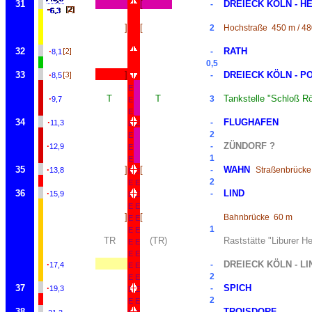
31
[
DREIECK KÖLN - H
-
]
[
2
Hochstraße
450 m / 4
32
·
RATH
-
8,1
0,5
33
·
]
DREIECK KÖLN - P
-
8,5
E
·
T
T
Tankstelle "Schloß Rö
3
9,7
E
E
34
·
FLUGHAFEN
-
11,3
E
E
2
E
·
ZÜNDORF ?
-
12,9
E
1
E
35
·
]
[
WAHN
-
Straßenbrücke
13,8
E
E
2
E
E
36
·
LIND
-
15,9
E
E
E
E
]
[
Bahnbrücke
60 m
E
E
1
E
E
TR
(TR)
Raststätte "Liburer He
E
E
E
E
·
DREIECK KÖLN - LI
-
17,4
E
E
2
E
E
37
·
SPICH
-
19,3
E
E
2
E
E
38
TROISDORF