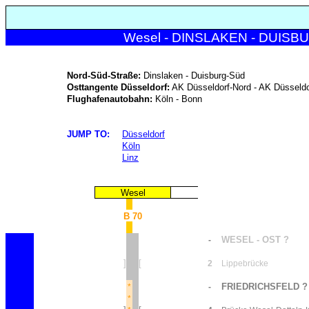
Wesel - DINSLAKEN - DUISBU
Nord-Süd-Straße:
Dinslaken - Duisburg-Süd
Osttangente Düsseldorf:
AK Düsseldorf-Nord - AK Düsseld
Flughafenautobahn:
Köln - Bonn
JUMP TO:
Düsseldorf
Köln
Linz
Wesel
B 70
WESEL - OST ?
-
]
[
2
Lippebrücke
FRIEDRICHSFELD ?
*
-
*