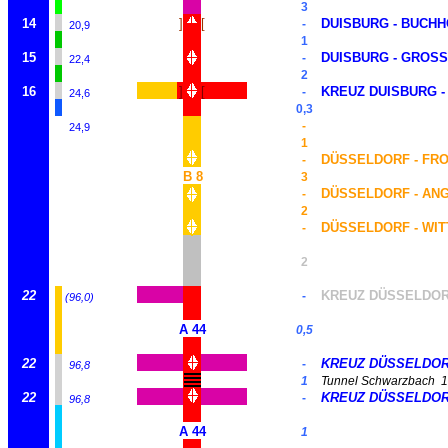
3
14
]
[
DUISBURG - BUCH
-
20,9
1
15
DUISBURG - GROS
-
22,4
2
16
]
[
KREUZ DUISBURG -
-
24,6
0,3
-
24,9
1
DÜSSELDORF - FR
-
B 8
3
DÜSSELDORF - AN
-
2
DÜSSELDORF - WIT
-
2
22
KREUZ DÜSSELDOR
-
(96,0)
A 44
0,5
22
KREUZ DÜSSELDO
-
96,8
1
Tunnel Schwarzbach
1
22
KREUZ DÜSSELDO
-
96,8
A 44
1