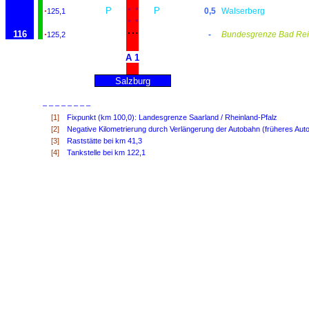
·
P
P
*
*
0,5
Walserberg
125,1
*
*
116
·
-
Bundesgrenze Bad Rei
125,2
A 1
Salzburg
– – – – – – – –
[1]
Fixpunkt (km 100,0): Landesgrenze Saarland / Rheinland-Pfalz
[2]
Negative Kilometrierung durch Verlängerung der Autobahn (früheres Au
[3]
Raststätte bei km 41,3
[4]
Tankstelle bei km 122,1