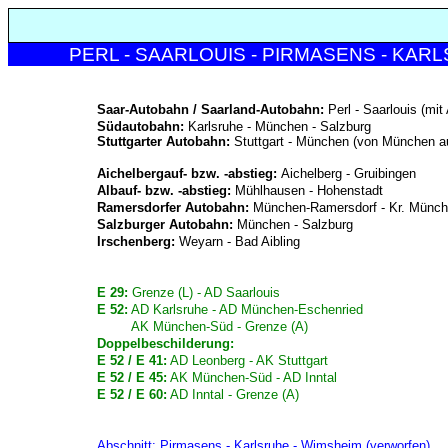
PERL - SAARLOUIS - PIRMASENS - KAR
Saar-Autobahn / Saarland-Autobahn:
Perl - Saarlouis (mit
Südautobahn:
Karlsruhe - München - Salzburg
Stuttgarter Autobahn:
Stuttgart - München (von München a
Aichelbergauf- bzw. -abstieg:
Aichelberg - Gruibingen
Albauf- bzw. -abstieg:
Mühlhausen - Hohenstadt
Ramersdorfer Autobahn:
München-Ramersdorf - Kr. Münch
Salzburger Autobahn:
München - Salzburg
Irschenberg:
Weyarn - Bad Aibling
E 29:
Grenze (L) - AD Saarlouis
E 52:
AD Karlsruhe - AD München-Eschenried
E 52:
AK München-Süd - Grenze (A)
Doppelbeschilderung:
E 52 / E 41:
AD Leonberg - AK Stuttgart
E 52 / E 45:
AK München-Süd - AD Inntal
E 52 / E 60:
AD Inntal - Grenze (A)
Abschnitt: Pirmasens - Karlsruhe - Wimsheim (verworfen)