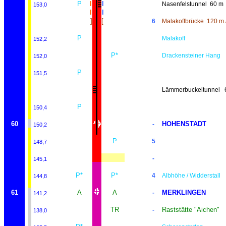
P
I
I
Nasenfelstunnel
60 m
153,0
I
I
]
[
6
Malakoffbrücke
120 m 
P
Malakoff
152,2
P*
Drackensteiner Hang
152,0
P
151,5
Lämmerbuckeltunnel
P
150,4
60
HOHENSTADT
-
150,2
P
5
148,7
-
145,1
P*
P*
4
Albhöhe / Widderstall
144,8
61
A
A
MERKLINGEN
-
141,2
TR
Raststätte "Aichen"
-
138,0