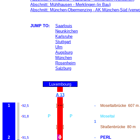
Abschnitt: Mühlhausen - Merklingen (in Bau)
Abschnitt: München-Obermenzing - AK München-Süd (verwo
JUMP TO:
Saarlouis
Neunkirchen
Karlsruhe
Stuttgart
Ulm
Augsburg
München
Rosenheim
Salzburg
Luxembourg
A 13
1
·
]
[
-
Moseltalbrücke
607 m 
92,5
·
P
P
Moseltal
91,8
1
]
[
Straßenbrücke
80 m
2
·
PERL
-
91,5