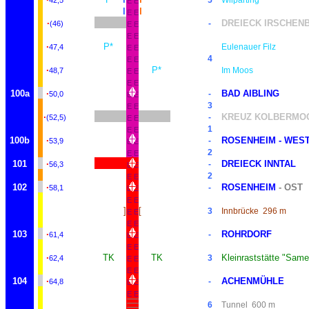
5
Wilparting
42,5
E
E
I
I
E
E
·
DREIECK IRSCHEN
-
(46)
E
E
E
E
·
P*
Eulenauer Filz
47,4
E
E
4
E
E
·
P*
Im Moos
48,7
E
E
E
E
100a
·
BAD AIBLING
-
50,0
E
E
3
E
E
·
KREUZ KOLBERMO
-
(52,5)
E
E
1
E
E
100b
·
ROSENHEIM - WES
-
53,9
E
E
2
E
E
101
·
DREIECK INNTAL
-
56,3
E
E
2
E
E
102
·
ROSENHEIM
- OST
-
58,1
E
E
E
E
]
[
3
Innbrücke
296 m
E
E
E
E
103
·
ROHRDORF
-
61,4
E
E
E
E
·
TK
TK
Kleinraststätte "Same
3
62,4
E
E
E
E
104
·
ACHENMÜHLE
-
64,8
E
E
E
E
6
Tunnel
600 m