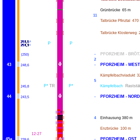
Grünbrücke
65 m
11
]
[
Talbrücke Pfinztal
470
]
[
Talbrücke Klosterweg
P
P
PFORZHEIM - BRÖT
-
(250)
2
43
PFORZHEIM - WEST
-
248,6
]
[
Kämpfelbachviadukt
3
5
P*
TR
P*
Raststä
Kämpfelbach
245,8
44
PFORZHEIM - NORD
-
243,5
I
I
I
I
4
Einhausung 380 m
I
I
]
[
Enzbrücke
100 m
12-27
45a
I
I
PFORZHEIM - OST
-
239,6