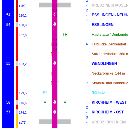
2
E
E
KREUZ NEUHAUSEN
-
(192)
E
E
2
E
E
54
ESSLINGEN - NEU
-
190,2
E
E
1
E
E
54
ESSLINGEN
-
188,9
E
E
E
E
TR
Raststätte "Denkendo
187,8
E
E
E
E
]
[
6
Talbrücke Denkendorf
E
E
E
E
]
[
Sulzbachviadukt
360 
E
E
E
E
55
WENDLINGEN
-
183,2
E
E
E
E
]
[
Neckarbrücke
144 m
]
[
7
Straßen- und Bahnbrü
P*
Rübholz
179,5
56
A
A
KIRCHHEIM - WEST
-
176,5
2
57
KIRCHHEIM - OST
-
174,2
3
KREUZ KIRCHHEIM 
-
(171)