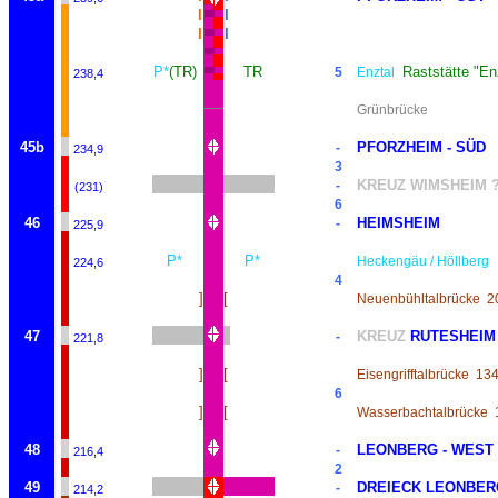
I
I
I
I
P*
(TR)
TR
Raststätte "En
5
Enztal
238,4
Grünbrücke
45b
PFORZHEIM - SÜD
-
234,9
3
KREUZ WIMSHEIM 
-
(231)
6
46
HEIMSHEIM
-
225,9
P*
P*
Heckengäu / Höllberg
224,6
4
]
[
Neuenbühltalbrücke
2
47
KREUZ
RUTESHEIM
-
221,8
]
[
Eisengrifftalbrücke
13
6
]
[
Wasserbachtalbrücke
48
LEONBERG - WEST
-
216,4
2
49
DREIECK LEONBER
-
214,2