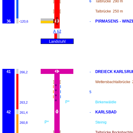
]
[
6
Talbrücke
290 m
]
[
Talbrücke
250 m
36
·
PIRMASENS - WINZ
-
120,6
A 62
Landstuhl
41
DREIECK KARLSRU
-
266,2
]
[
Wettersbachtalbrücke
I
I
I
I
5
I
I
P*
Birkenwäldle
263,2
42
KARLSBAD
-
261,4
P*
Steinig
260,8
]
[
Talbrücke Bocksbachta