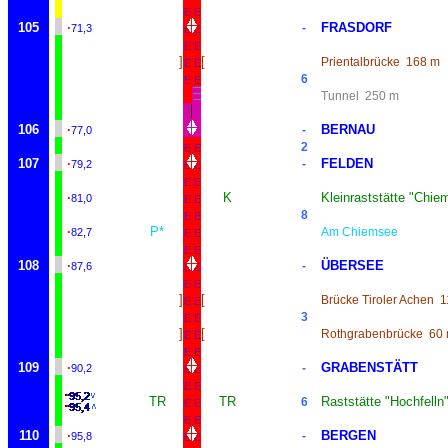
E
E
105
·
FRASDORF
-
71,3
E
E
E
E
]
[
Prientalbrücke
168 m
E
E
6
E
E
Tunnel
250 m
106
·
BERNAU
-
77,0
2
E
E
107
·
FELDEN
-
79,2
E
E
E
E
·
K
Kleinraststätte "Chie
81,0
E
E
8
E
E
·
P*
Am Chiemsee
82,7
E
E
E
E
108
·
ÜBERSEE
-
87,6
E
E
E
E
]
[
Brücke Tiroler Achen
1
E
E
3
E
E
]
[
Rothgrabenbrücke
60
E
E
E
E
109
·
GRABENSTÄTT
-
90,2
E
E
E
E
TR
TR
Raststätte "Hochfelln
6
E
E
E
E
110
·
BERGEN
-
95,8
E
E