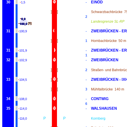
30
·
EINÖD
-
1,5
]
[
Schwarzbachbrücke
7
2
Landesgrenze SL-RP
31
·
ZWEIBRÜCKEN - E
-
100,9
]
[
1
Hornbachbrücke
50 m
31
·
ZWEIBRÜCKEN - E
-
101,9
1
32
·
ZWEIBRÜCKEN
-
102,9
]
[
2
Straßen- und Bahnbrü
33
·
]
[
ZWEIBRÜCKEN - IX
-
104,5
]
[
3
Mühltalbrücke
140 m
34
·
CONTWIG
-
108,0
6
35
·
WALSHAUSEN
-
114,0
·
P
P
Kornberg
116,0