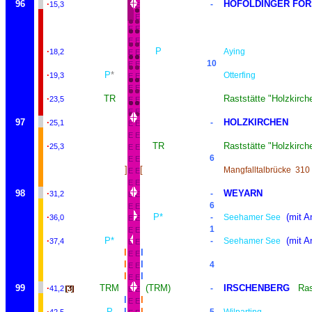
96
·
HOFOLDINGER FOR
-
15,3
E
E
E
E
E
E
·
P
Aying
18,2
E
E
10
E
E
·
P
*
Otterfing
19,3
E
E
E
E
·
TR
Raststätte "Holzkirch
23,5
E
E
E
E
97
·
HOLZKIRCHEN
-
25,1
E
E
E
E
·
TR
Raststätte "Holzkirch
25,3
E
E
6
E
E
]
[
Mangfalltalbrücke
310
E
E
E
E
98
·
WEYARN
-
31,2
E
E
6
E
E
·
P*
(mit A
-
Seehamer See
36,0
E
E
1
E
E
·
P*
(mit A
-
Seehamer See
37,4
E
E
I
I
E
E
I
I
4
E
E
I
I
E
E
99
·
TRM
(TRM)
IRSCHENBERG
Ras
-
41,2
E
E
I
I
E
E
·
P
I
I