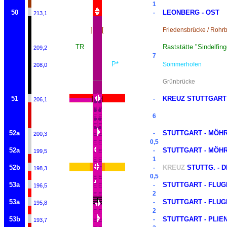
1
50
LEONBERG - OST
-
213,1
]
[
Friedensbrücke / Rohr
TR
Raststätte "Sindelfin
209,2
7
P*
Sommerhofen
208,0
Grünbrücke
51
[
KREUZ STUTTGART
-
206,1
#
#
#
#
6
E
E
E
E
52a
STUTTGART - MÖH
-
200,3
E
E
0,5
E
E
52a
STUTTGART - MÖH
-
199,5
E
E
1
E
E
52b
KREUZ
STUTTG. - 
-
198,3
E
E
0,5
E
E
53a
STUTTGART - FLUG
-
196,5
E
E
2
E
E
53a
STUTTGART - FLUG
-
195,8
E
E
2
E
E
53b
STUTTGART - PLIE
-
193,7
E
E