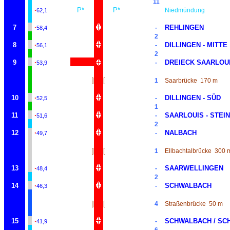
11
·
P*
P*
Niedmündung
62,1
7
·
REHLINGEN
-
58,4
2
8
·
DILLINGEN - MITTE
-
56,1
2
9
·
DREIECK SAARLOU
-
53,9
]
[
1
Saarbrücke
170 m
10
·
DILLINGEN - SÜD
-
52,5
1
11
·
SAARLOUIS - STEI
-
51,6
2
12
·
NALBACH
-
49,7
]
[
1
Ellbachtalbrücke
300 
13
·
SAARWELLINGEN
-
48,4
2
14
·
SCHWALBACH
-
46,3
]
[
4
Straßenbrücke
50 m
15
·
SCHWALBACH / SC
-
41,9