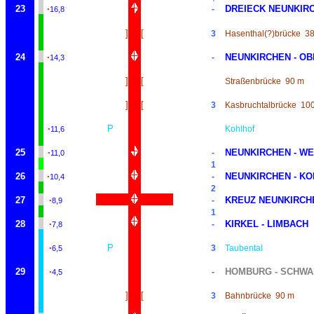
23
·
DREIECK NEUNKIRC
-
16,8
]
[
3
Hasenthal(?)brücke
3
24
·
NEUNKIRCHEN - O
-
14,3
]
[
Straßenbrücke
90 m
]
[
3
Kasbruchtalbrücke
10
·
P
Kohlhof
11,6
25
·
NEUNKIRCHEN - W
-
11,0
1
26
·
NEUNKIRCHEN - K
-
10,4
2
27
·
KREUZ NEUNKIRCH
-
8,9
1
28
·
KIRKEL - LIMBACH
-
7,8
·
P
3
Taubental
6,5
29
·
HOMBURG - SCHW
-
4,5
]
[
3
Bahnbrücke
90 m