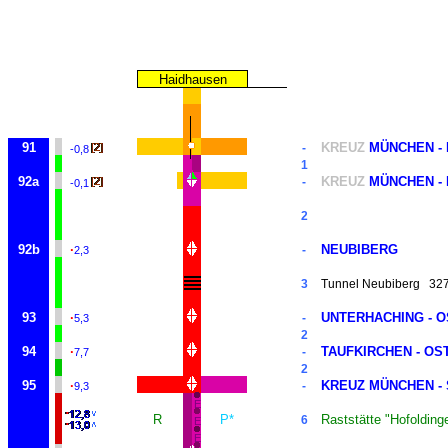
Haidhausen
91
KREUZ
MÜNCHEN -
-
-0,8
1
92a
KREUZ
MÜNCHEN -
-
-0,1
2
92b
·
NEUBIBERG
-
2,3
3
Tunnel Neubiberg
32
93
·
UNTERHACHING - O
-
5,3
2
94
·
TAUFKIRCHEN - OS
-
7,7
2
95
·
KREUZ MÜNCHEN -
-
9,3
E
R
P*
Raststätte "Hofoldinge
6
E
E