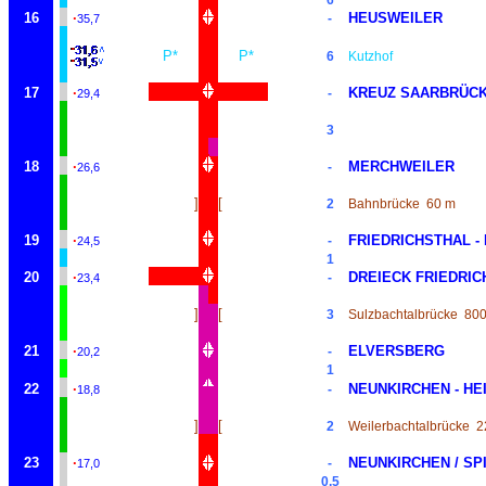
6
16
·
HEUSWEILER
-
35,7
P*
P*
6
Kutzhof
17
·
KREUZ SAARBRÜC
-
29,4
3
18
·
MERCHWEILER
-
26,6
]
[
2
Bahnbrücke
60 m
19
·
FRIEDRICHSTHAL -
-
24,5
1
20
·
DREIECK FRIEDRI
-
23,4
]
[
3
Sulzbachtalbrücke
80
21
·
ELVERSBERG
-
20,2
1
22
·
NEUNKIRCHEN - HE
-
18,8
]
[
2
Weilerbachtalbrücke
2
23
·
NEUNKIRCHEN / SP
-
17,0
0,5