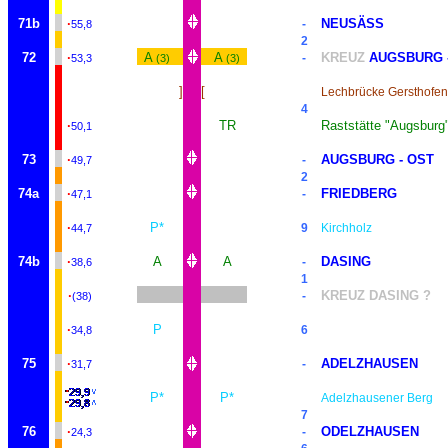
71b
·
NEUSÄSS
-
55,8
2
72
·
A
A
KREUZ
AUGSBURG 
-
53,3
(3)
(3)
]
[
Lechbrücke Gersthofen
4
·
TR
Raststätte "Augsburg
50,1
73
·
AUGSBURG - OST
-
49,7
2
74a
·
FRIEDBERG
-
47,1
·
P*
9
Kirchholz
44,7
74b
·
A
A
DASING
-
38,6
1
·
KREUZ DASING ?
-
(38)
·
P
6
34,8
75
·
ADELZHAUSEN
-
31,7
P*
P*
Adelzhausener Berg
7
76
·
ODELZHAUSEN
-
24,3