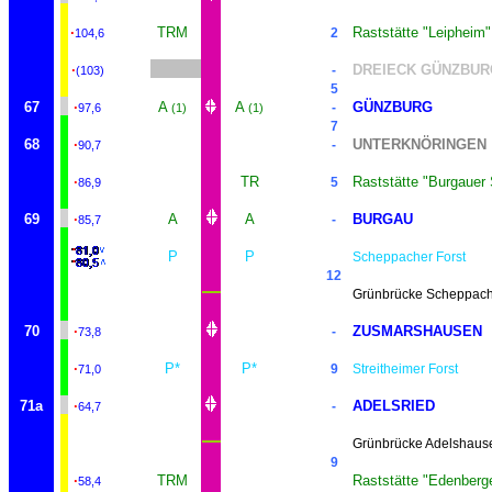
·
TRM
Raststätte "Leipheim"
2
104,6
·
DREIECK GÜNZBUR
-
(103)
5
67
·
A
A
GÜNZBURG
-
97,6
(1)
(1)
7
68
·
UNTERKNÖRINGEN
-
90,7
·
TR
Raststätte "Burgauer
5
86,9
69
·
A
A
BURGAU
-
85,7
P
P
Scheppacher Forst
12
Grünbrücke Scheppach
70
·
ZUSMARSHAUSEN
-
73,8
·
P*
P*
9
Streitheimer Forst
71,0
71a
·
ADELSRIED
-
64,7
Grünbrücke Adelshaus
9
·
TRM
Raststätte "Edenberg
58,4