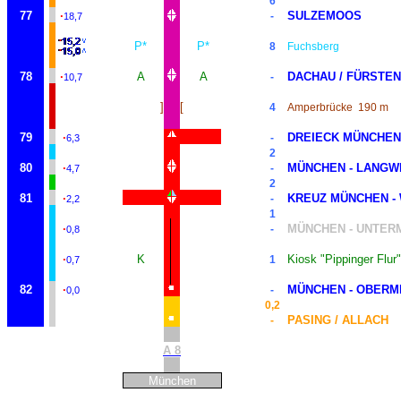
6
77
·
SULZEMOOS
-
18,7
P*
P*
8
Fuchsberg
78
·
A
A
DACHAU / FÜRSTE
-
10,7
]
[
4
Amperbrücke
190 m
79
·
DREIECK MÜNCHEN
-
6,3
2
80
·
MÜNCHEN - LANGW
-
4,7
2
81
·
KREUZ MÜNCHEN -
-
2,2
1
·
MÜNCHEN - UNTER
-
0,8
·
K
Kiosk "Pippinger Flur"
1
0,7
82
·
MÜNCHEN - OBERM
-
0,0
0,2
PASING / ALLACH
-
A 8
München