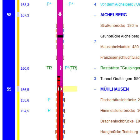
P*
P*
4
Vor dem Aichelberg / U
168,3
58
AICHELBERG
-
167,3
]
[
Straßenbrücke
120 m
I
I
I
I
Grünbrücke Aichelberg
I
I
7
]
[
Maustobelviadukt
480
]
[
Franzosenschluchtviad
TR
P*
(TR)
Raststätte "Gruibinge
-
160,0
3
Tunnel Gruibingen
55
E
E
E
E
59
MÜHLHAUSEN
-
156,5
E
E
I
I
P
I
I
[
Fischerhäuslebrücke
2
155,6
I
I
P
I
I
[
Himmelsleiterbrücke
1
154,5
I
I
I
I
[
Drachenlochbrücke
18
I
I
]
I
I
[
Hangbrücke Todsburg
I
I