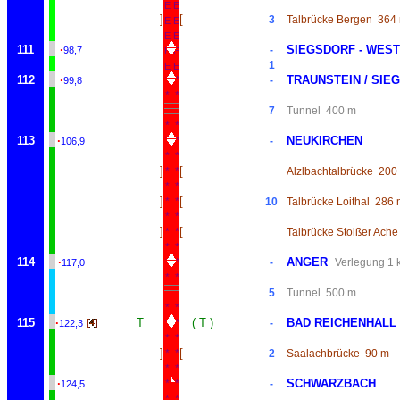
E
E
]
[
3
Talbrücke Bergen
364
E
E
E
E
111
·
SIEGSDORF - WEST
-
98,7
E
E
1
E
E
112
·
TRAUNSTEIN / SIE
*
*
-
99,8
*
*
7
Tunnel
400 m
*
*
113
·
NEUKIRCHEN
*
*
-
106,9
*
*
]
[
*
*
Alzlbachtalbrücke
200
*
*
]
[
*
*
10
Talbrücke Loithal
286 
*
*
]
[
*
*
Talbrücke Stoißer Ache
*
*
114
·
ANGER
*
*
-
Verlegung 1 
117,0
*
*
5
Tunnel
500 m
*
*
115
·
T
( T )
BAD REICHENHALL
*
*
-
122,3
*
*
]
[
*
*
2
Saalachbrücke
90 m
*
*
·
SCHWARZBACH
*
*
-
124,5
*
*