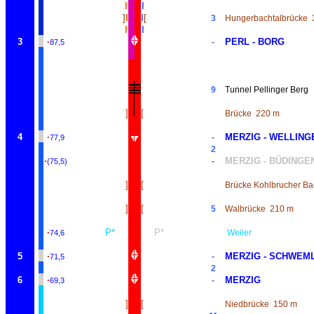
I
I
]
I
I
[
3
Hungerbachtalbrücke
I
I
3
·
PERL - BORG
-
87,5
9
Tunnel Pellinger Berg
]
[
Brücke
220 m
4
·
MERZIG - WELLING
-
77,9
2
·
MERZIG - BÜDINGE
-
(75,5)
]
[
Brücke Kohlbrucher Ba
]
[
5
Walbrücke
210 m
·
P*
P*
Weiler
74,6
5
·
MERZIG - SCHWEM
-
71,5
2
6
·
MERZIG
-
69,3
]
[
Niedbrücke
150 m