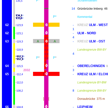
P*
Scharenstetten
135,5
14
Grünbrücke Imberg
46
P*
Kemmental
62
·
KREUZ
ULM - WEST
-
123,9
1
62
·
ULM - NORD
-
123,1
4
#
#
63
·
A
A
KREUZ
ULM - OST
-
119,3
#
#
#
#
·
Landesgrenze BW-BY
118,9
#
#
4
#
#
P
*
P
*
#
#
#
64
·
OBERELCHINGEN
-
V
115,5
#
2032
3
65
·
]
[
KREUZ ULM / ELCH
-
112,4
·
Landesgrenze BY-BW
112,0
·
8
Landesgrenze BW-BY
108,2
]
[
Donaubrücke
375 m
66
·
LEIPHEIM
-
104,8