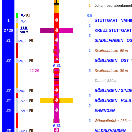
1
Johannesgrabentunnel
0,5
1
STUTTGART - VAIH
-
9,2
2
2
/
20
KREUZ STUTTGART
-
3
#
21
SINDELFINGEN - O
-
591,2
#
]
[
1
Straßenbrücke
60 m
22
BÖBLINGEN - OST
-
591,9
A 81
]
[
12-26
3
Straßenbrücke
50 m
Tunnel
850 m
23
BÖBLINGEN / SIND
-
594,6
3
24
]
[
BÖBLINGEN - HULB
-
597,3
2
25
EHNINGEN
-
599,3
]
[
3
Würmtalbrücke
283 m
A 81
26
HILDRIZHAUSEN
-
602,1