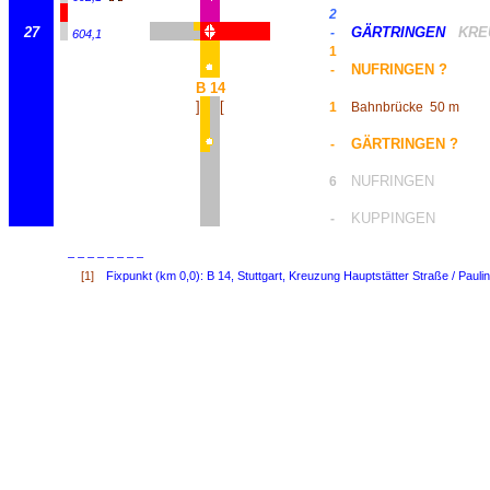
2
27
GÄRTRINGEN
KRE
-
604,1
1
NUFRINGEN ?
-
B 14
]
[
1
Bahnbrücke
50 m
GÄRTRINGEN ?
-
NUFRINGEN
6
KUPPINGEN
-
– – – – – – – –
[1]
Fixpunkt (km 0,0): B 14, Stuttgart, Kreuzung Hauptstätter Straße / Paul