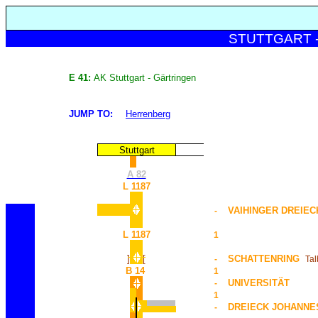
STUTTGART - S
E 41:
AK Stuttgart - Gärtringen
JUMP TO:
Herrenberg
Stuttgart
A 82
L 1187
VAIHINGER DREIEC
-
L 1187
1
]
[
SCHATTENRING
-
Tal
B 14
1
UNIVERSITÄT
-
1
DREIECK JOHANN
-