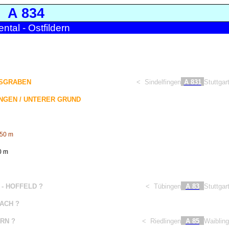
A 834
ental - Ostfildern
ESGRABEN
<
Sindelfingen
A 831
Stuttgar
INGEN / UNTERER GRUND
50 m
0 m
- HOFFELD ?
<
Tübingen
A 83
Stuttgar
ACH ?
RN ?
<
Riedlingen
A 85
Waiblin