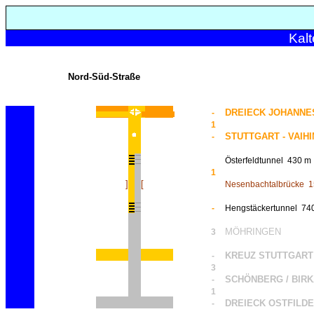
Kalt
Nord-Süd-Straße
DREIECK JOHANN
-
1
STUTTGART - VAIH
-
Österfeldtunnel
430 m
1
]
[
Nesenbachtalbrücke
1
-
Hengstäckertunnel
74
MÖHRINGEN
3
KREUZ STUTTGART 
-
3
SCHÖNBERG / BIRK
-
1
DREIECK OSTFILDE
-