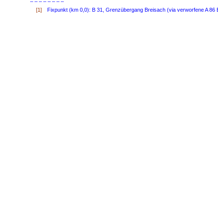
– – – – – – – –
[1]
Fixpunkt (km 0,0): B 31, Grenzübergang Breisach (via verworfene A 86 