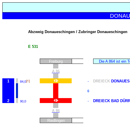
DONAUE
Abzweig Donaueschingen / Zubringer Donaueschingen
E 531
Freiburg
Die A 864 ist ein 
A 86
1
DREIECK
DONAUES
-
84,0
6
2
DREIECK BAD DÜR
-
90,0
A 86
Riedlingen