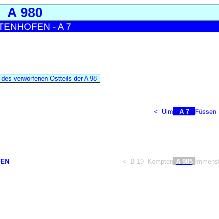
A 980
TENHOFEN - A 7
l des verworfenen Ostteils der A 98
<
Ulm
A 7
Füssen
FEN
<
B 19
Kempten
A 985
Immenst