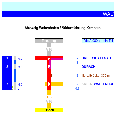
WAL
Abzweig Waltenhofen / Südumfahrung Kempten
Penzberg
Die A 980 ist ein Tei
A 98
1
DREIECK ALLGÄU
-
0,0
3
2
DURACH
-
3,0
]
[
2
Illertalbrücke
370 m
3
KREUZ
WALTENHO
-
4,8
0,3
B 12
A 98
Lindau