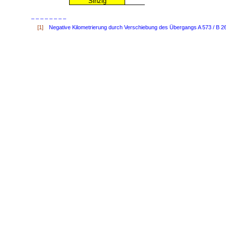
Sinzig
– – – – – – – –
[1]
Negative Kilometrierung durch Verschiebung des Übergangs A 573 / B 26