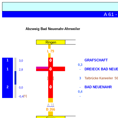
A 61
Abzweig Bad Neuenahr-Ahrweiler
Ringen
L 79
1
GRAFSCHAFT
3,0
0,3
1
DREIECK BAD NEU
-
2,8
]
[
3
Talbrücke Karweiler
5
2
BAD NEUENAHR
-
0,0
0,4
-
-0,4
A 31
B 266