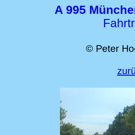
A 995 München
Fahrt
© Peter Ho
zurü